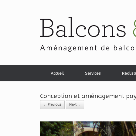
Skip
to
content
Accueil
Services
Réalisa
Conception et aménagement paysa
← Previous
Next →