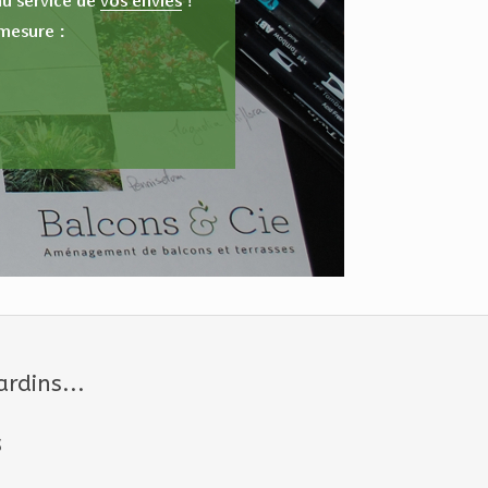
ardins...
s