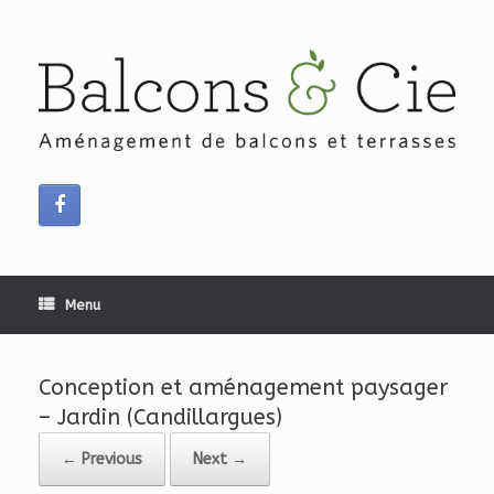
Skip
to
content
Menu
Conception et aménagement paysager
– Jardin (Candillargues)
← Previous
Next →