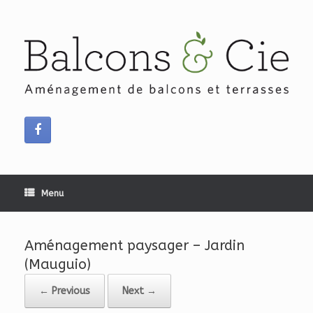
Skip
to
content
Menu
Aménagement paysager – Jardin
(Mauguio)
← Previous
Next →