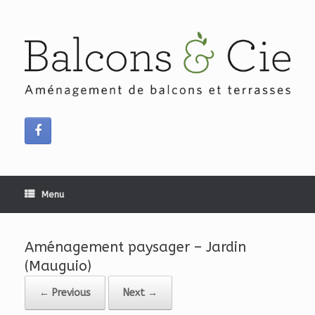
Skip
to
content
Menu
Aménagement paysager – Jardin
(Mauguio)
← Previous
Next →