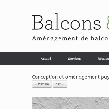
Skip
to
content
Accueil
Services
Réalisa
Conception et aménagement paysa
← Previous
Next →