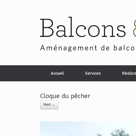
Skip
to
content
Accueil
Services
Réalisa
Cloque du pêcher
Next →