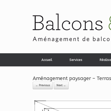
Skip
to
content
Accueil
Services
Réalisa
Aménagement paysager – Terrass
← Previous
Next →