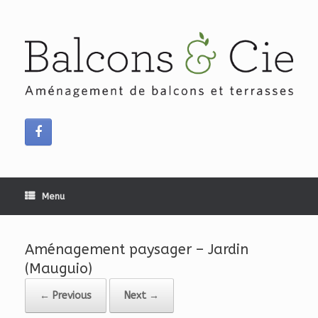
Skip
to
content
Menu
Aménagement paysager – Jardin
(Mauguio)
← Previous
Next →