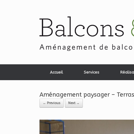
Skip
to
content
Accueil
Services
Réalisa
Aménagement paysager – Terrass
← Previous
Next →