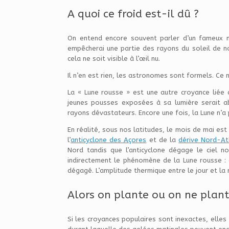
A quoi ce froid est-il dû ?
On
entend encore souvent parler d’un fameux n
empêcherai une partie des rayons du soleil de n
cela ne soit visible à l’œil nu.
Il n’en est rien, les astronomes sont formels. Ce 
La « Lune rousse » est une autre croyance liée à
jeunes pousses exposées à sa lumière serait a
rayons dévastateurs. Encore une fois, la Lune n’a 
En réalité, sous nos latitudes, le mois de mai e
l’
anticyclone des Açores
et de la
dérive Nord-At
Nord tandis que l’anticyclone dégage le ciel n
indirectement le phénomène de la Lune rousse : q
dégagé. L’amplitude thermique entre le jour et la 
Alors on plante ou on ne plant
Si les croyances populaires sont inexactes, ell