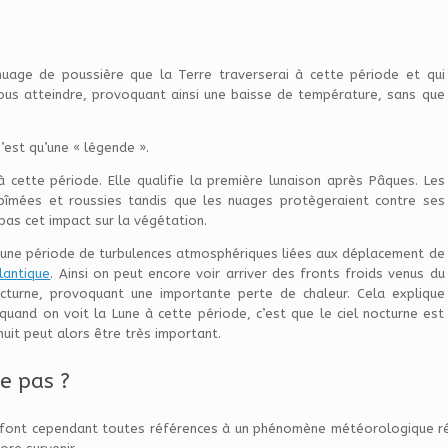
uage de poussière que la Terre traverserai à cette période et qui
ous atteindre, provoquant ainsi une baisse de température, sans que
n’est qu’une « légende ».
 cette période. Elle qualifie la première lunaison après Pâques. Les
bîmées et roussies tandis que les nuages protègeraient contre ses
pas cet impact sur la végétation.
st une période de turbulences atmosphériques liées aux déplacement de
lantique
. Ainsi on peut encore voir arriver des fronts froids venus du
octurne, provoquant une importante perte de chaleur. Cela explique
uand on voit la Lune à cette période, c’est que le ciel nocturne est
nuit peut alors être très important.
e pas ?
es font cependant toutes références à un phénomène météorologique r