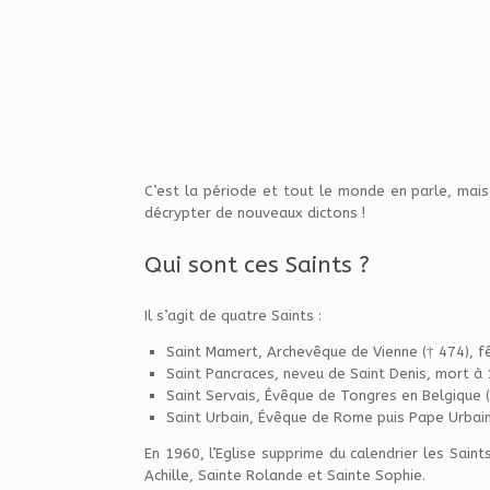
C’est la période et tout le monde en parle, mai
décrypter de nouveaux dictons !
Qui sont ces Saints ?
Il s’agit de quatre Saints :
Saint Mamert, Archevêque de Vienne († 474), fê
Saint Pancraces, neveu de Saint Denis, mort à 1
Saint Servais, Évêque de Tongres en Belgique (
Saint Urbain, Évêque de Rome puis Pape Urbain I
En 1960, l’Eglise supprime du calendrier les Saint
Achille, Sainte Rolande et Sainte Sophie.