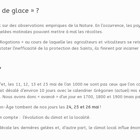
 de glace » ?
 sur des observations empiriques de la Nature. En l’occurrence, les 
elées matinales pouvant mettre à mal les récoltes.
ogations » au cours de laquelle les agriculteurs et viticulteurs se ret
ter l’inefficacité de la protection des Saints, ils finirent par incarner
?
ffet, les 11, 12, 13 et 25 mai de l’an 1000 ne sont pas ceux que l’on c
ait décalé d’environ 10 jours avec le calendrier Grégorien (actuel) mis
es. Nous avons donc « avancé » d’un jour en 1700, 1800 et 1900 (mais pa
yen-Âge tombent de nos jours les
24, 25 et 26 mai
!
 compte : l’évolution du climat et la localité.
écale les dernières gelées et, d’autre part, le climat local influe énor