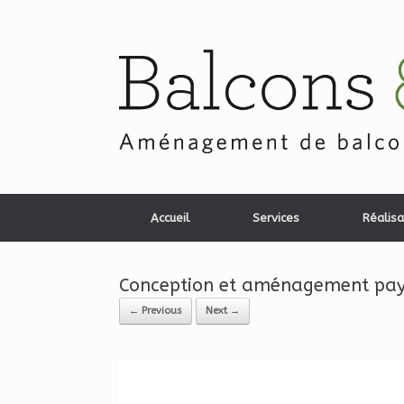
Skip
to
content
Accueil
Services
Réalisa
Conception et aménagement paysa
← Previous
Next →