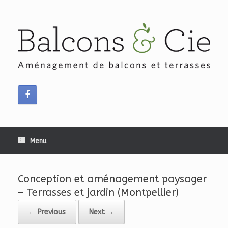
Skip
to
content
Menu
Conception et aménagement paysager
– Terrasses et jardin (Montpellier)
← Previous
Next →