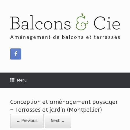
Skip
to
content
Menu
Conception et aménagement paysager
– Terrasses et jardin (Montpellier)
← Previous
Next →