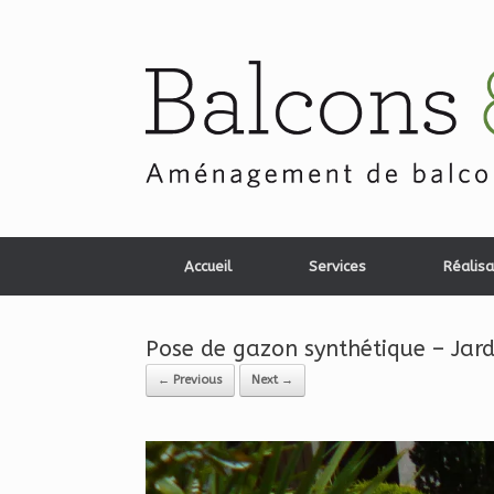
Skip
to
content
Accueil
Services
Réalisa
Pose de gazon synthétique – Jard
← Previous
Next →