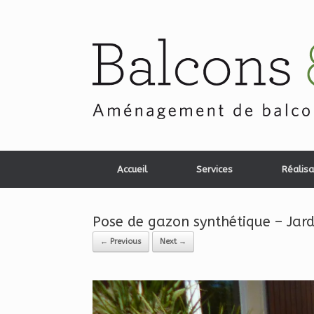
Skip
to
content
Accueil
Services
Réalisa
Pose de gazon synthétique – Jard
← Previous
Next →