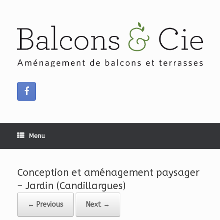
Skip
to
content
Menu
Conception et aménagement paysager
– Jardin (Candillargues)
← Previous
Next →