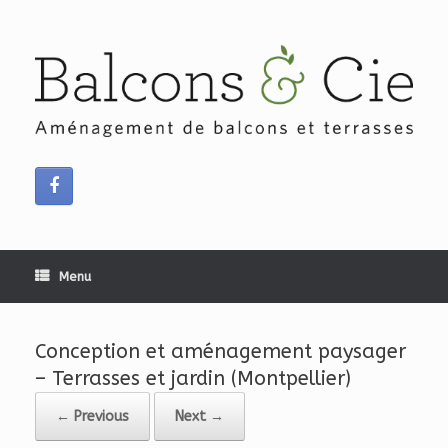
Skip
to
content
Menu
Conception et aménagement paysager
– Terrasses et jardin (Montpellier)
← Previous
Next →