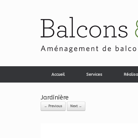
Skip
to
content
Accueil
Services
Réalisa
Jardinière
← Previous
Next →