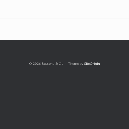
© 2026 Balcons & Cie
Theme by
SiteOrigin