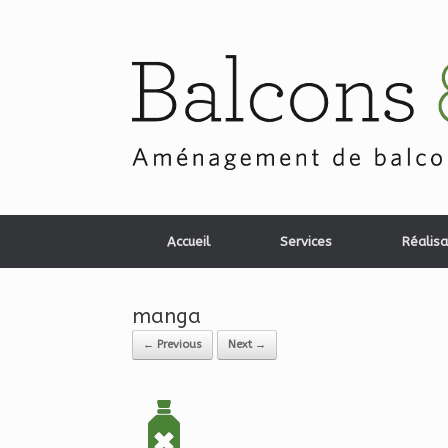
Skip
to
content
Accueil
Services
Réalisa
manga
← Previous
Next →