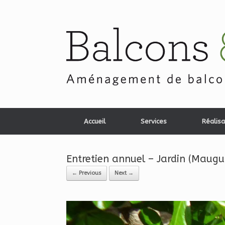
Skip
to
content
Accueil
Services
Réalisa
Entretien annuel – Jardin (Maugu
← Previous
Next →