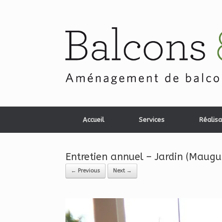
Skip
to
content
Accueil
Services
Réalisa
Entretien annuel – Jardin (Maugu
← Previous
Next →