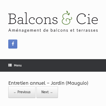
Skip
to
content
Menu
Entretien annuel – Jardin (Mauguio)
← Previous
Next →